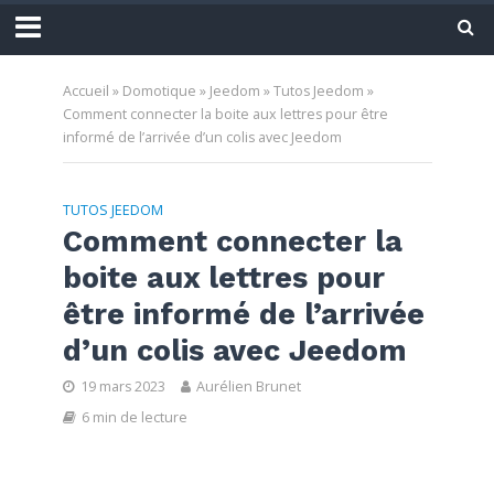
Accueil
»
Domotique
»
Jeedom
»
Tutos Jeedom
»
Comment connecter la boite aux lettres pour être
informé de l’arrivée d’un colis avec Jeedom
TUTOS JEEDOM
Comment connecter la
boite aux lettres pour
être informé de l’arrivée
d’un colis avec Jeedom
19 mars 2023
Aurélien Brunet
6 min de lecture