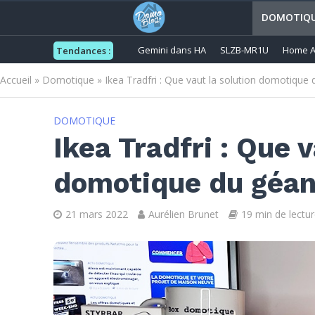
DOMOTIQ
Gemini dans HA
SLZB-MR1U
Home A
Tendances :
Accueil
»
Domotique
»
Ikea Tradfri : Que vaut la solution domotique
DOMOTIQUE
Ikea Tradfri : Que v
domotique du géan
21 mars 2022
Aurélien Brunet
19 min de lectur