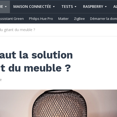
UE
MAISON CONNECTÉE
TESTS
RASPBERRY
A
ssistant Green
Philips Hue Pro
Matter
ZigBee
Démarrer la dom
 du géant du meuble ?
aut la solution
t du meuble ?
e