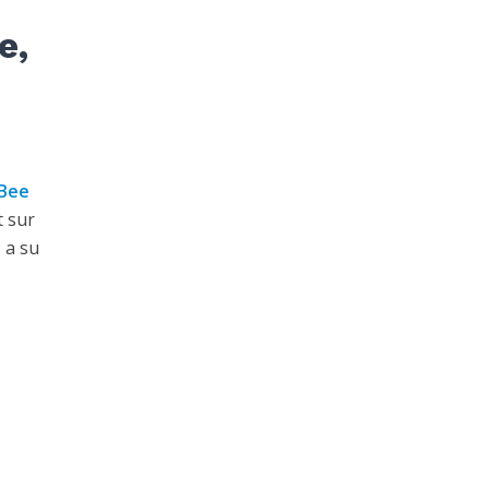
e,
Bee
 sur
 a su