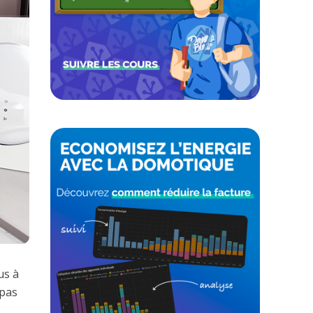
us à
 pas