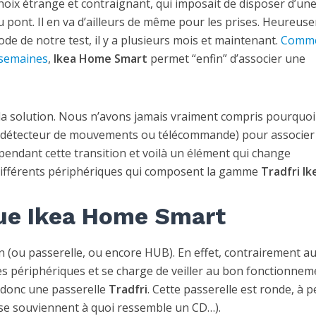
ix étrange et contraignant, qui imposait de disposer d’un
pont. Il en va d’ailleurs de même pour les prises. Heureus
ode de notre test, il y a plusieurs mois et maintenant.
Comm
 semaines
,
Ikea Home Smart
permet “enfin” d’associer une
 la solution. Nous n’avons jamais vraiment compris pourquoi 
r (détecteur de mouvements ou télécommande) pour associer
endant cette transition et voilà un élément qui change
es différents périphériques qui composent la gamme
Tradfri Ik
que Ikea Home Smart
n (ou passerelle, ou encore HUB). En effet, contrairement a
les périphériques et se charge de veiller au bon fonctionnem
a donc une passerelle
Tradfri
. Cette passerelle est ronde, à p
 se souviennent à quoi ressemble un CD…).