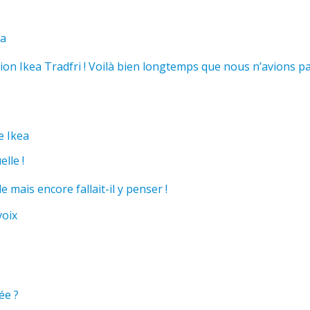
ea
tion Ikea Tradfri ! Voilà bien longtemps que nous n’avions p
e Ikea
lle !
ais encore fallait-il y penser !
voix
ée ?