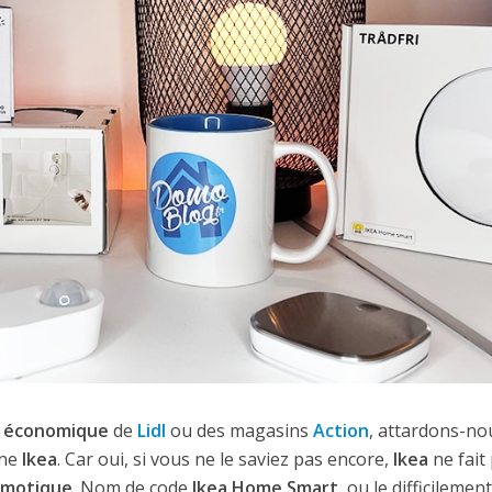
 économique
de
Lidl
ou des magasins
Action
, attardons-no
îne
Ikea
. Car oui, si vous ne le saviez pas encore,
Ikea
ne fait
motique
. Nom de code
Ikea Home Smart
, ou le difficilement