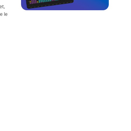
et,
e le