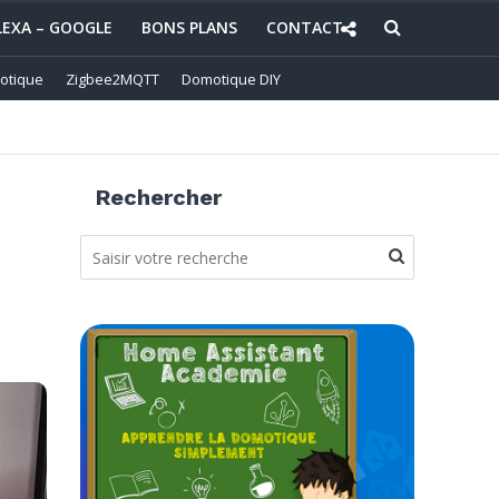
LEXA – GOOGLE
BONS PLANS
CONTACT
otique
Zigbee2MQTT
Domotique DIY
Rechercher