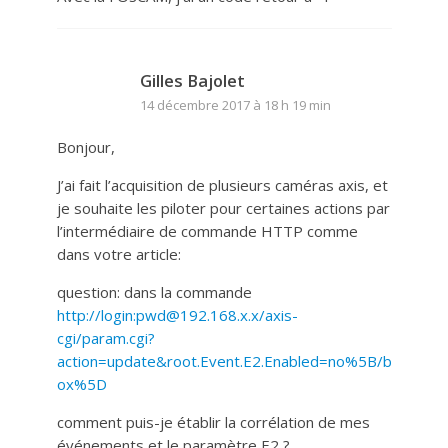
Gilles Bajolet
14 décembre 2017 à 18 h 19 min
Bonjour,
J’ai fait l’acquisition de plusieurs caméras axis, et
je souhaite les piloter pour certaines actions par
l’intermédiaire de commande HTTP comme
dans votre article:
question: dans la commande
http://login:pwd@192.168.x.x/axis-
cgi/param.cgi?
action=update&root.Event.E2.Enabled=no%5B/b
ox%5D
comment puis-je établir la corrélation de mes
événements et le paramètre E2 ?