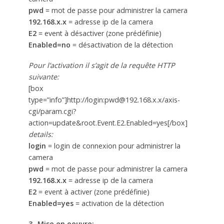
pwd
= mot de passe pour administrer la camera
192.168.x.x
= adresse ip de la camera
E2
= event à désactiver (zone prédéfinie)
Enabled=no
= désactivation de la détection
Pour l’activation il s’agit de la requête HTTP
suivante:
[box
type=”info”]http://login:pwd@192.168.x.x/axis-
cgi/param.cgi?
action=update&root.Event.E2.Enabled=yes[/box]
details:
login
= login de connexion pour administrer la
camera
pwd
= mot de passe pour administrer la camera
192.168.x.x
= adresse ip de la camera
E2
= event à activer (zone prédéfinie)
Enabled=yes
= activation de la détection
3- Mise en oeuvre: