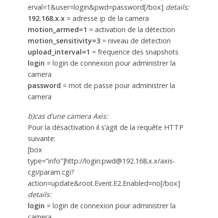
erval=1&user=login&pwd=password[/box]
details:
192.168.x.x
= adresse ip de la camera
motion_armed=1
= activation de la détection
motion_sensitivity=3
= niveau de detection
upload_interval=1
= frequence des snapshots
login
= login de connexion pour administrer la
camera
password
= mot de passe pour administrer la
camera
b)cas d’une camera Axis:
Pour la désactivation il s’agit de la requête HTTP
suivante:
[box
type=”info”]http://login:pwd@192.168.x.x/axis-
cgi/param.cgi?
action=update&root.Event.E2.Enabled=no[/box]
details:
login
= login de connexion pour administrer la
camera