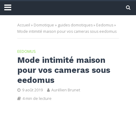
Accueil
»
Domotique
»
guides domotiques
»
Eedomus
»
Mode intimité maison pour vos cameras sous eedomus
EEDOMUS
Mode intimité maison
pour vos cameras sous
eedomus
9 août 2019
Aurélien Brunet
4 min de lecture