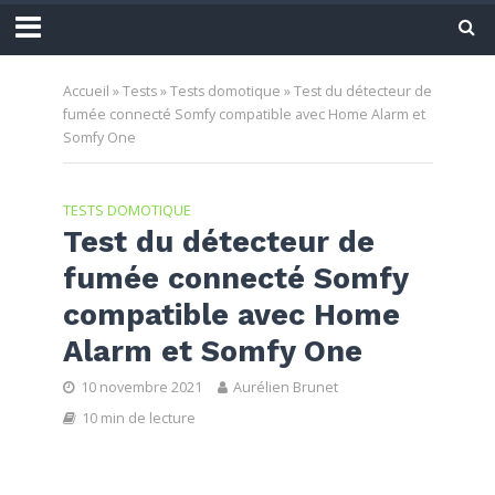
Accueil
»
Tests
»
Tests domotique
»
Test du détecteur de
fumée connecté Somfy compatible avec Home Alarm et
Somfy One
TESTS DOMOTIQUE
Test du détecteur de
fumée connecté Somfy
compatible avec Home
Alarm et Somfy One
10 novembre 2021
Aurélien Brunet
10 min de lecture