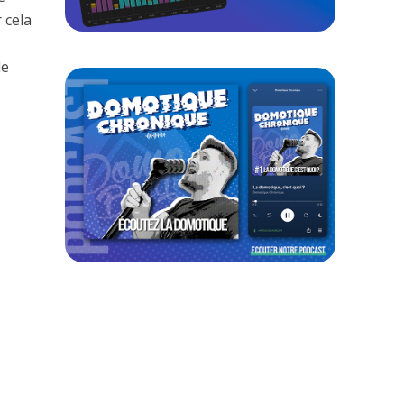
 cela
le