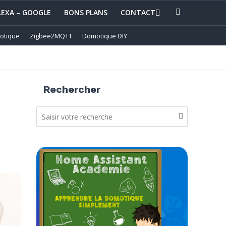
LEXA – GOOGLE
BONS PLANS
CONTACT
otique
Zigbee2MQTT
Domotique DIY
Rechercher