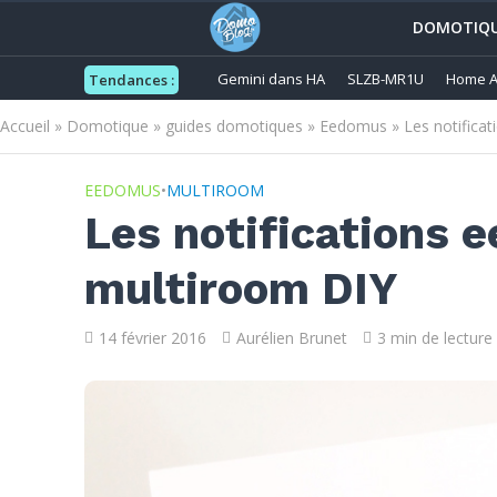
DOMOTIQ
Gemini dans HA
SLZB-MR1U
Home A
Tendances :
Accueil
»
Domotique
»
guides domotiques
»
Eedomus
»
Les notifica
EEDOMUS
•
MULTIROOM
Les notifications 
multiroom DIY
14 février 2016
Aurélien Brunet
3 min de lecture