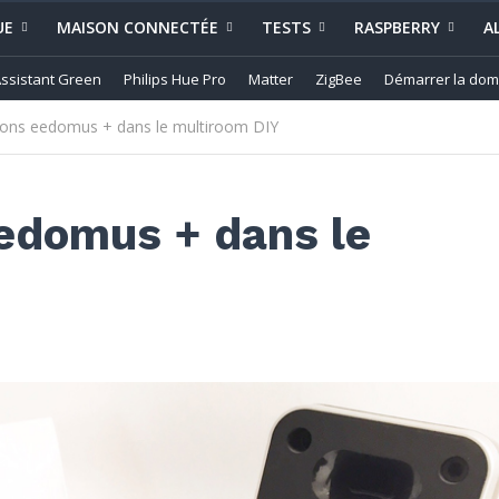
UE
MAISON CONNECTÉE
TESTS
RASPBERRY
A
ssistant Green
Philips Hue Pro
Matter
ZigBee
Démarrer la dom
tions eedomus + dans le multiroom DIY
eedomus + dans le