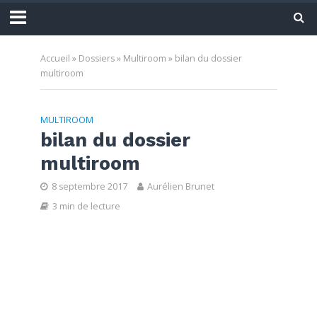
Accueil
»
Dossiers
»
Multiroom
»
bilan du dossier
multiroom
MULTIROOM
bilan du dossier
multiroom
8 septembre 2017
Aurélien Brunet
3 min de lecture