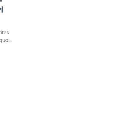
i
ites
uoi...
e