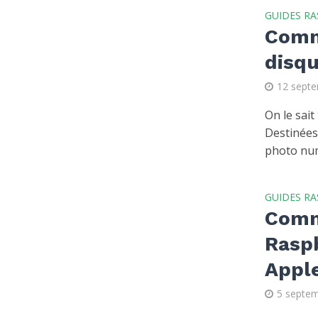
GUIDES RA
Comm
disqu
12 sept
On le sait
Destinées
photo num
GUIDES RA
Comme
Raspb
Appl
5 septe