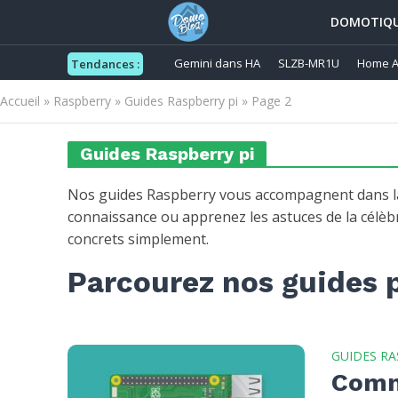
DOMOTIQ
Gemini dans HA
SLZB-MR1U
Home A
Tendances :
Accueil
»
Raspberry
»
Guides Raspberry pi
»
Page 2
Guides Raspberry pi
Nos guides Raspberry vous accompagnent dans la 
connaissance ou apprenez les astuces de la célè
concrets simplement.
Parcourez nos guides p
GUIDES RA
Comm