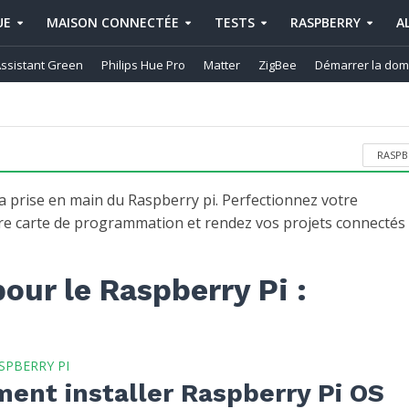
UE
MAISON CONNECTÉE
TESTS
RASPBERRY
A
ssistant Green
Philips Hue Pro
Matter
ZigBee
Démarrer la dom
RASPB
prise en main du Raspberry pi. Perfectionnez votre
bre carte de programmation et rendez vos projets connectés
our le Raspberry Pi :
SPBERRY PI
ent installer Raspberry Pi OS