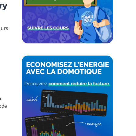
ry
eurs
a
ode