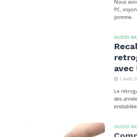
Nous avon
PC, voyon
pomme.
GUIDES RA
Recal
retr
avec 
1 août 2
Le retrog
des année
endiablées
GUIDES RA
Comm