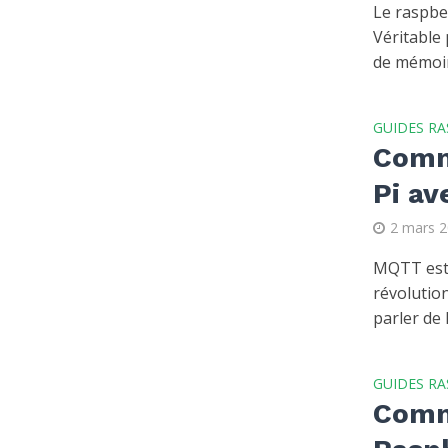
Le raspber
Véritable
de mémoir
GUIDES RA
Comm
Pi av
2 mars 
MQTT est 
révolutio
parler de 
GUIDES RA
Comme