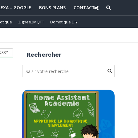
LEXA – GOOGLE
BONS PLANS
CONTACT
otique
Zigbee2MQTT
Domotique DIY
ERRY
Rechercher