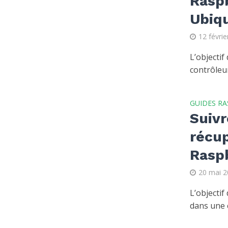
Raspb
Ubiqu
12 févri
L’objectif
contrôleur
GUIDES RA
Suivr
récu
Raspb
20 mai 
L’objectif
dans une c