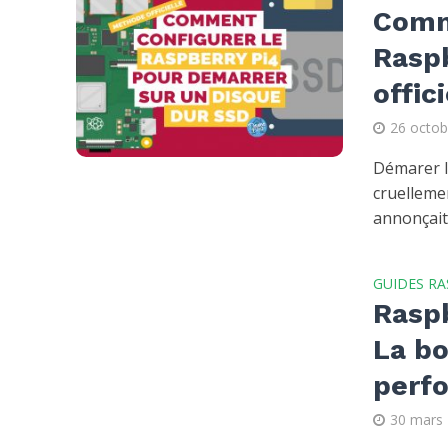
Comm
Raspb
offic
26 octob
Démarer l
cruellemen
annonçait l
GUIDES RA
Raspb
La b
perfo
30 mars