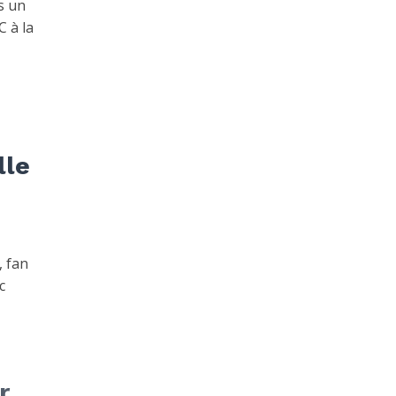
s un
C à la
lle
, fan
c
r