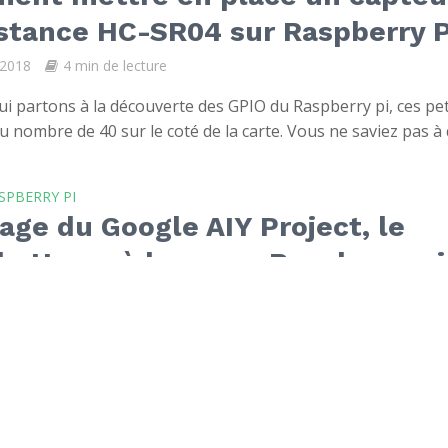
stance HC-SR04 sur Raspberry P
 2018
4 min de lecture
ui partons à la découverte des GPIO du Raspberry pi, ces pet
 nombre de 40 sur le coté de la carte. Vous ne saviez pas à q
SPBERRY PI
ge du Google AIY Project, le
e Home à la sauce Raspberry pi
re 2017
5 min de lecture
Google AIY, c’est un projet dont nous avons déjà parlé sue l
plus tard qu’il y a quelques semaines, je vous annonçais de...
SPBERRY PI