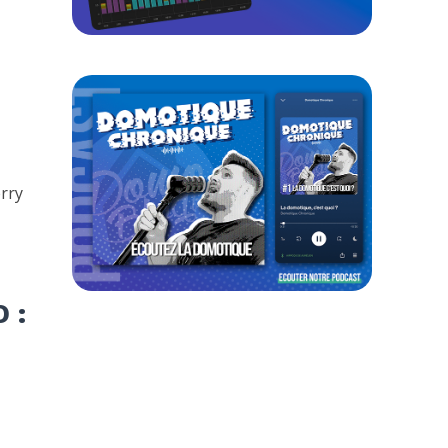
erry
 :