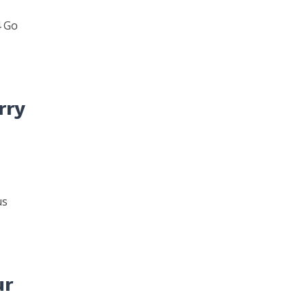
4 Go
rry
us
ur