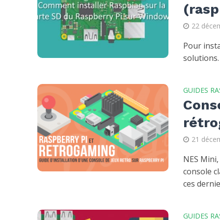
(rasp
22 déce
Pour insta
solutions.
GUIDES RA
Conso
rétro
21 déce
NES Mini,
console c
ces dernie
GUIDES RA