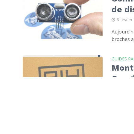
de di
8 février
Aujourd’h
broches au
GUIDES RA
Monta
Googl
18 octob
Le projet 
blog, pas 
GUIDES RA