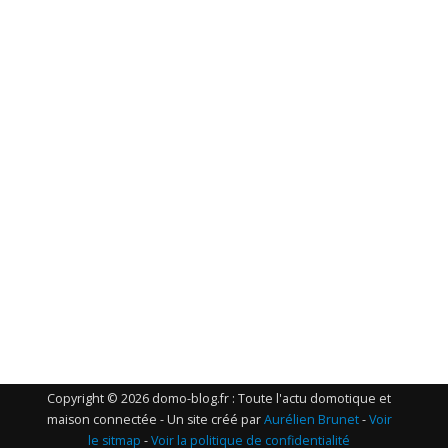
Copyright © 2026 domo-blog.fr : Toute l'actu domotique et
maison connectée - Un site créé par
Aurélien Brunet
-
Voir
le sitmap
-
Voir la politique de confidentialité